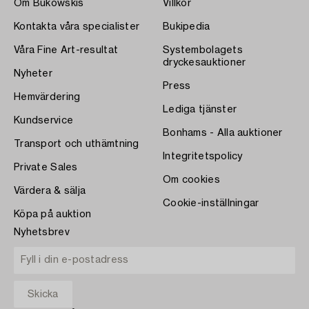
Om Bukowskis
Villkor
Kontakta våra specialister
Bukipedia
Våra Fine Art-resultat
Systembolagets
dryckesauktioner
Nyheter
Press
Hemvärdering
Lediga tjänster
Kundservice
Bonhams - Alla auktioner
Transport och uthämtning
Integritetspolicy
Private Sales
Om cookies
Värdera & sälja
Cookie-inställningar
Köpa på auktion
Nyhetsbrev