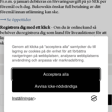
Fr.o.m. 9 januari debiteras en förvaringsavgift på 50 SEK per
föremål och dag. Bukowskis önskar full betalning av ditt
föremål innan utlämning kan ske.
⟶ Se öppettider
Registrera dig med ett klick
– Om du är onlinekund så
behöver du registrera dig som kund för liveauktioner för att
kunna delta i auktionen. Om du är ny kund hos oss måste du
skapa ett kundkonto först.
Genom att klicka på "acceptera alla" samtycker du till
lagring av cookies på din enhet för att förbättra
navigeringen på webbplatsen, analysera webbplatsens
REGISTRERA DIG
användning och anpassa vår marknadsföring.
SKAPA ETT KONTO
Acceptera alla
Avvisa icke-nödvändiga
Inställningar