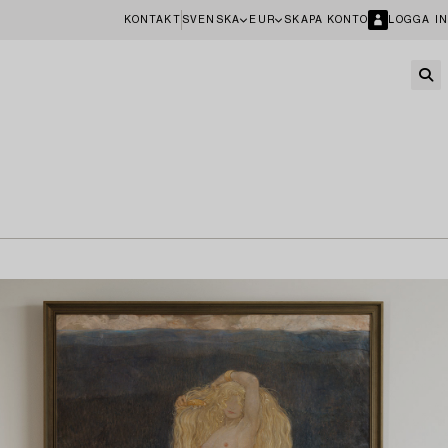
KONTAKT
SVENSKA
EUR
SKAPA KONTO
LOGGA IN