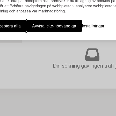
att klicka på "acceptera alla" samtycker du till lagring av cookies på
för att förbättra navigeringen på webbplatsen, analysera webbplatsen
ning och anpassa vår marknadsföring.
eptera alla
Avvisa icke-nödvändiga
Inställningar
RENSA ALLA
Din sökning gav ingen träff 