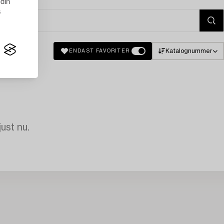
 din
s
Katalognummer
ENDAST FAVORITER
just nu.