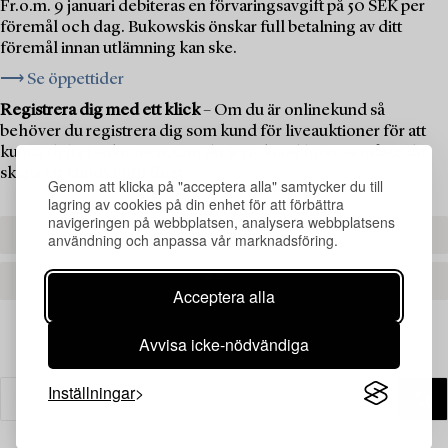
Fr.o.m. 9 januari debiteras en förvaringsavgift på 50 SEK per
föremål och dag. Bukowskis önskar full betalning av ditt
föremål innan utlämning kan ske.
⟶ Se öppettider
Registrera dig med ett klick
– Om du är onlinekund så
behöver du registrera dig som kund för liveauktioner för att
kunna delta i auktionen. Om du är ny kund hos oss måste du
skapa ett kundkonto först.
Genom att klicka på "acceptera alla" samtycker du till
lagring av cookies på din enhet för att förbättra
navigeringen på webbplatsen, analysera webbplatsens
REGISTRERA DIG
användning och anpassa vår marknadsföring.
SKAPA ETT KONTO
Acceptera alla
Avvisa icke-nödvändiga
Inställningar