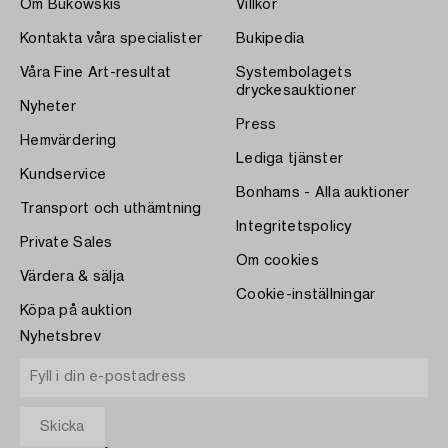
Om Bukowskis
Villkor
Kontakta våra specialister
Bukipedia
Våra Fine Art-resultat
Systembolagets
dryckesauktioner
Nyheter
Press
Hemvärdering
Lediga tjänster
Kundservice
Bonhams - Alla auktioner
Transport och uthämtning
Integritetspolicy
Private Sales
Om cookies
Värdera & sälja
Cookie-inställningar
Köpa på auktion
Nyhetsbrev