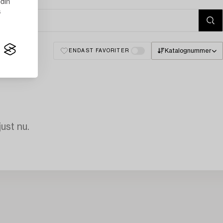
 din
s
Katalognummer
ENDAST FAVORITER
just nu.