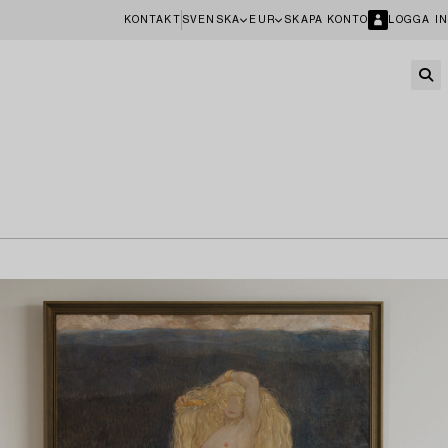
KONTAKT
SVENSKA
EUR
SKAPA KONTO
LOGGA IN