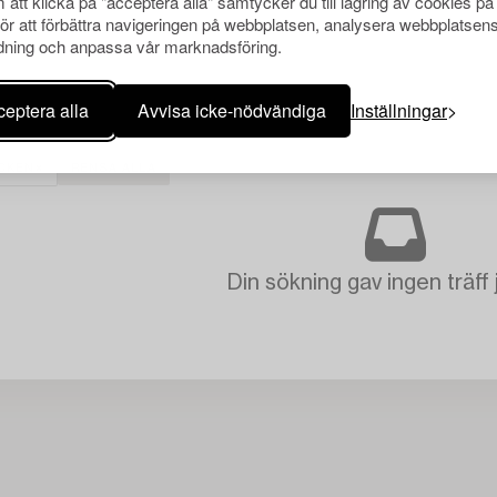
att klicka på "acceptera alla" samtycker du till lagring av cookies på
för att förbättra navigeringen på webbplatsen, analysera webbplatsen
ning och anpassa vår marknadsföring.
eptera alla
Avvisa icke-nödvändiga
Inställningar
CKEN
RENSA ALLA
Din sökning gav ingen träff 