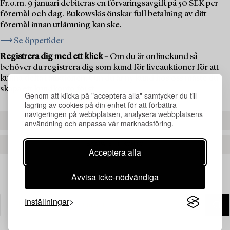
Fr.o.m. 9 januari debiteras en förvaringsavgift på 50 SEK per
föremål och dag. Bukowskis önskar full betalning av ditt
föremål innan utlämning kan ske.
⟶ Se öppettider
Registrera dig med ett klick
– Om du är onlinekund så
behöver du registrera dig som kund för liveauktioner för att
kunna delta i auktionen. Om du är ny kund hos oss måste du
skapa ett kundkonto först.
Genom att klicka på "acceptera alla" samtycker du till
lagring av cookies på din enhet för att förbättra
navigeringen på webbplatsen, analysera webbplatsens
REGISTRERA DIG
användning och anpassa vår marknadsföring.
SKAPA ETT KONTO
Acceptera alla
Avvisa icke-nödvändiga
Inställningar