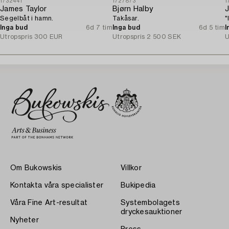
1732441
1727873
1
James Taylor
Bjørn Halby
J
Segelbåt i hamn.
Takåsar.
"
Inga bud
6d 7 tim
Inga bud
6d 5 tim
I
Utropspris
300 EUR
Utropspris
2 500 SEK
U
Om Bukowskis
Villkor
Kontakta våra specialister
Bukipedia
Våra Fine Art-resultat
Systembolagets
dryckesauktioner
Nyheter