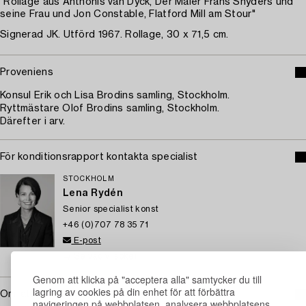
"Rollage aus Anthonis van Dyck, Der Maler Frans Snyders und
seine Frau und Jon Constable, Flatford Mill am Stour"
Signerad JK. Utförd 1967. Rollage, 30 x 71,5 cm.
Proveniens
Konsul Erik och Lisa Brodins samling, Stockholm.
Ryttmästare Olof Brodins samling, Stockholm.
Därefter i arv.
För konditionsrapport kontakta specialist
STOCKHOLM
Lena Rydén
Senior specialist konst
+46 (0)707 78 35 71
E-post
→ Se vad vi söker
Genom att klicka på "acceptera alla" samtycker du till
lagring av cookies på din enhet för att förbättra
Omfattas av följerätt
navigeringen på webbplatsen, analysera webbplatsens