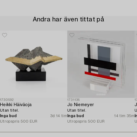
Andra har även tittat på
1730592
1731136
1
Heikki Häiväoja
Jo Niemeyer
J
Utan titel.
Utan titel.
U
Inga bud
3d 14 tim
Inga bud
14 tim 35m
I
Utropspris
500 EUR
Utropspris
500 EUR
U