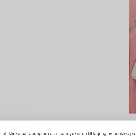
att klicka på "acceptera alla" samtycker du till lagring av cookies på