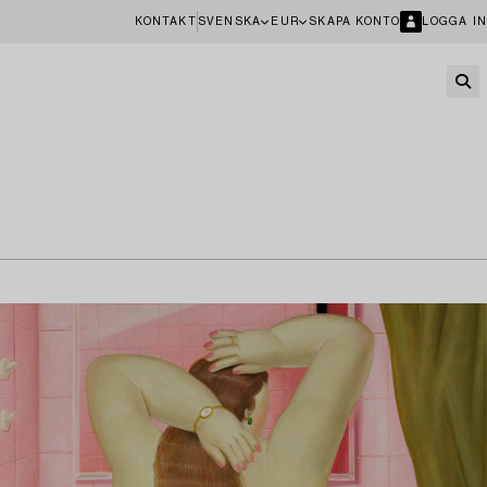
KONTAKT
SVENSKA
EUR
SKAPA KONTO
LOGGA IN