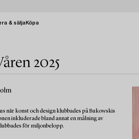
ra & sälja
Köpa
Våren 2025
holm
okus när konst och design klubbades på Bukowskis
onen inkluderade bland annat en målning av
lubbades för miljonbelopp.