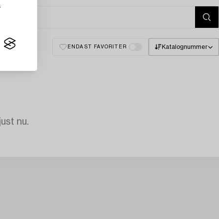
s
Katalognummer
ENDAST FAVORITER
just nu.