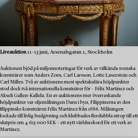
Liveauktion
11–13 juni, Arsenalsgatan 2, Stockholm
Auktionen bjöd på miljonnoteringar för verk av välkända svenska
konstnärer som Anders Zorn, Carl Larsson, Lotte Laserstein och
Carl Milles. Två av auktionens mest spektakulära höjdpunkter
stod dock två internationella konstnärer för – Félix Martinez och
Akseli Gallen-Kallela. En av auktionens mer överraskande
höjdpunkter var oljemålningen Dans i byn, Filippinerna av den
filippinske konstnären Félix Martinez från 1886. Målningen
lockade till livlig budgivning och klubbades flerdubbla utrop till ett
slutpris om 4 625 000 SEK – ett nytt världsrekord för ett verk av
Martinez.