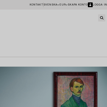
KONTAKT
SVENSKA
EUR
SKAPA KONTO
LOGGA IN