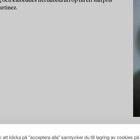
 och klubbades flerdubbla utrop till ett slutpris
artinez.
att klicka på "acceptera alla" samtycker du till lagring av cookies på