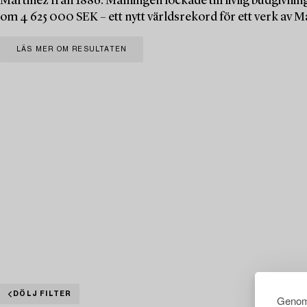
Martinez från 1886. Målningen lockade till livlig budgivning
om 4 625 000 SEK – ett nytt världsrekord för ett verk av M
LÄS MER OM RESULTATEN
DÖLJ FILTER
Genom 