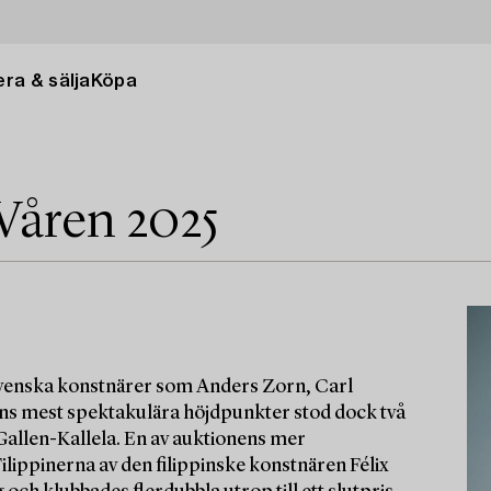
ra & sälja
Köpa
Våren 2025
 svenska konstnärer som Anders Zorn, Carl
nens mest spektakulära höjdpunkter stod dock två
 Gallen-Kallela. En av auktionens mer
lippinerna av den filippinske konstnären Félix