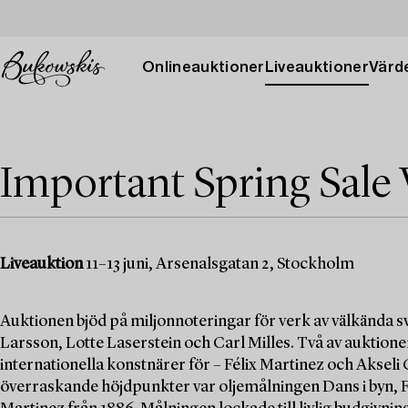
Onlineauktioner
Liveauktioner
Värde
Important Spring Sale 
Liveauktion
11–13 juni, Arsenalsgatan 2, Stockholm
Auktionen bjöd på miljonnoteringar för verk av välkända
Larsson, Lotte Laserstein och Carl Milles. Två av auktio
internationella konstnärer för – Félix Martinez och Akseli
överraskande höjdpunkter var oljemålningen Dans i byn, Fi