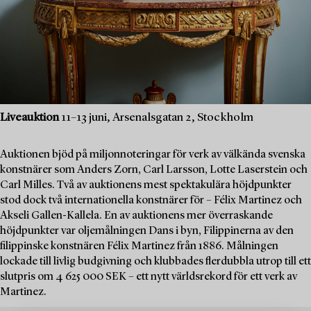
Liveauktion
11–13 juni, Arsenalsgatan 2, Stockholm
Auktionen bjöd på miljonnoteringar för verk av välkända svenska
konstnärer som Anders Zorn, Carl Larsson, Lotte Laserstein och
Carl Milles. Två av auktionens mest spektakulära höjdpunkter
stod dock två internationella konstnärer för – Félix Martinez och
Akseli Gallen-Kallela. En av auktionens mer överraskande
höjdpunkter var oljemålningen Dans i byn, Filippinerna av den
filippinske konstnären Félix Martinez från 1886. Målningen
lockade till livlig budgivning och klubbades flerdubbla utrop till ett
slutpris om 4 625 000 SEK – ett nytt världsrekord för ett verk av
Martinez.