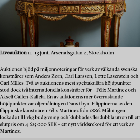
Liveauktion
11–13 juni, Arsenalsgatan 2, Stockholm
Auktionen bjöd på miljonnoteringar för verk av välkända svenska
konstnärer som Anders Zorn, Carl Larsson, Lotte Laserstein och
Carl Milles. Två av auktionens mest spektakulära höjdpunkter
stod dock två internationella konstnärer för – Félix Martinez och
Akseli Gallen-Kallela. En av auktionens mer överraskande
höjdpunkter var oljemålningen Dans i byn, Filippinerna av den
filippinske konstnären Félix Martinez från 1886. Målningen
lockade till livlig budgivning och klubbades flerdubbla utrop till ett
slutpris om 4 625 000 SEK – ett nytt världsrekord för ett verk av
Martinez.