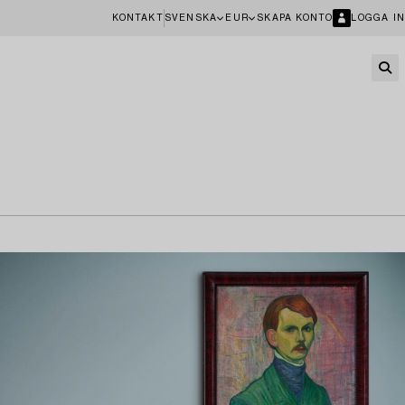
KONTAKT
SVENSKA
EUR
SKAPA KONTO
LOGGA IN