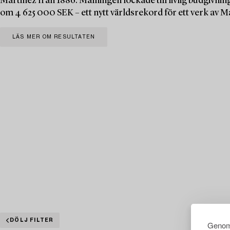
Martinez från 1886. Målningen lockade till livlig budgivning
om 4 625 000 SEK – ett nytt världsrekord för ett verk av M
LÄS MER OM RESULTATEN
DÖLJ FILTER
Genom 