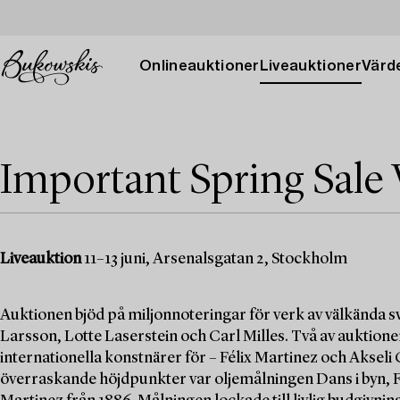
Onlineauktioner
Liveauktioner
Värde
Important Spring Sale 
Liveauktion
11–13 juni, Arsenalsgatan 2, Stockholm
Auktionen bjöd på miljonnoteringar för verk av välkända
Larsson, Lotte Laserstein och Carl Milles. Två av auktio
internationella konstnärer för – Félix Martinez och Akseli
överraskande höjdpunkter var oljemålningen Dans i byn, Fi