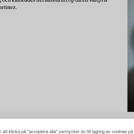
 och klubbades flerdubbla utrop till ett slutpris
artinez.
att klicka på "acceptera alla" samtycker du till lagring av cookies på