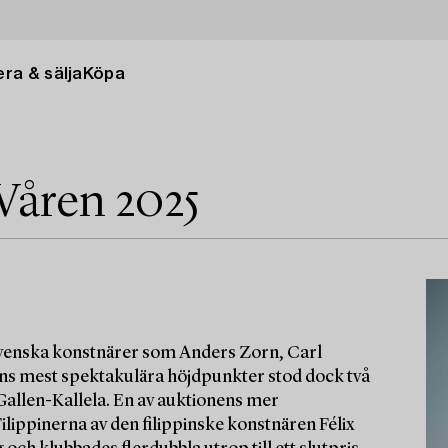
ra & sälja
Köpa
Våren 2025
 svenska konstnärer som Anders Zorn, Carl
nens mest spektakulära höjdpunkter stod dock två
 Gallen-Kallela. En av auktionens mer
lippinerna av den filippinske konstnären Félix