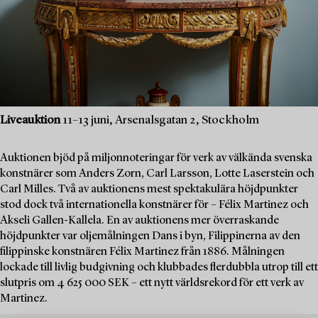
Liveauktion
11–13 juni, Arsenalsgatan 2, Stockholm
Auktionen bjöd på miljonnoteringar för verk av välkända svenska
konstnärer som Anders Zorn, Carl Larsson, Lotte Laserstein och
Carl Milles. Två av auktionens mest spektakulära höjdpunkter
stod dock två internationella konstnärer för – Félix Martinez och
Akseli Gallen-Kallela. En av auktionens mer överraskande
höjdpunkter var oljemålningen Dans i byn, Filippinerna av den
filippinske konstnären Félix Martinez från 1886. Målningen
lockade till livlig budgivning och klubbades flerdubbla utrop till ett
slutpris om 4 625 000 SEK – ett nytt världsrekord för ett verk av
Martinez.