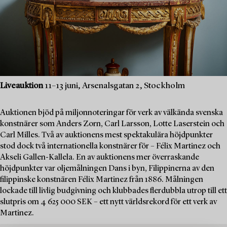
Liveauktion
11–13 juni, Arsenalsgatan 2, Stockholm
Auktionen bjöd på miljonnoteringar för verk av välkända svenska
konstnärer som Anders Zorn, Carl Larsson, Lotte Laserstein och
Carl Milles. Två av auktionens mest spektakulära höjdpunkter
stod dock två internationella konstnärer för – Félix Martinez och
Akseli Gallen-Kallela. En av auktionens mer överraskande
höjdpunkter var oljemålningen Dans i byn, Filippinerna av den
filippinske konstnären Félix Martinez från 1886. Målningen
lockade till livlig budgivning och klubbades flerdubbla utrop till ett
slutpris om 4 625 000 SEK – ett nytt världsrekord för ett verk av
Martinez.