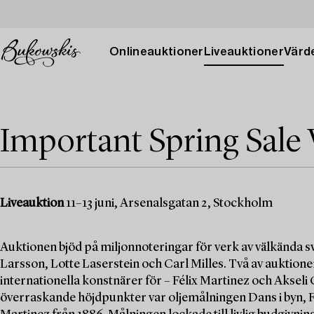
Onlineauktioner
Liveauktioner
Värde
Important Spring Sale 
Liveauktion
11–13 juni, Arsenalsgatan 2, Stockholm
Auktionen bjöd på miljonnoteringar för verk av välkända
Larsson, Lotte Laserstein och Carl Milles. Två av auktio
internationella konstnärer för – Félix Martinez och Akseli
överraskande höjdpunkter var oljemålningen Dans i byn, Fi