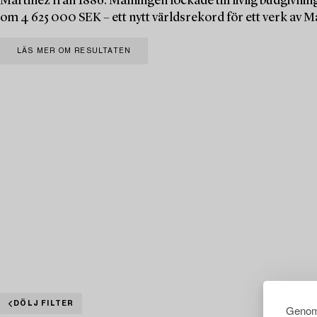
Martinez från 1886. Målningen lockade till livlig budgivning
om 4 625 000 SEK – ett nytt världsrekord för ett verk av M
LÄS MER OM RESULTATEN
DÖLJ FILTER
Genom 