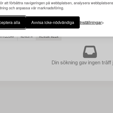
för att förbättra navigeringen på webbplatsen, analysera webbplatsen
ning och anpassa vår marknadsföring.
eptera alla
Avvisa icke-nödvändiga
Inställningar
KHYLLOR
KONST
RENSA ALLA
Din sökning gav ingen träff 