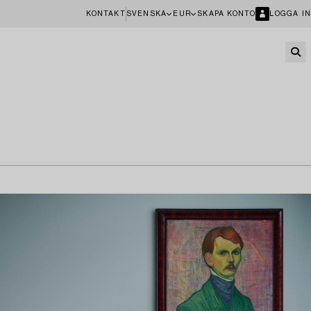
KONTAKT
SVENSKA
EUR
SKAPA KONTO
LOGGA IN