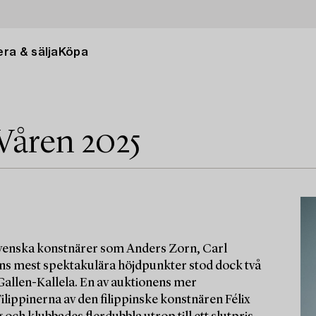
ra & sälja
Köpa
Våren 2025
 svenska konstnärer som Anders Zorn, Carl
nens mest spektakulära höjdpunkter stod dock två
 Gallen-Kallela. En av auktionens mer
lippinerna av den filippinske konstnären Félix