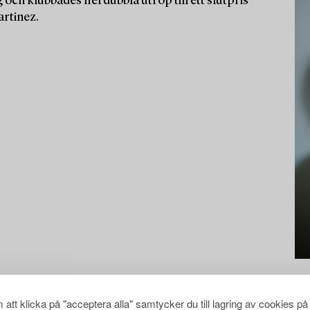
 och klubbades flerdubbla utrop till ett slutpris
artinez.
att klicka på "acceptera alla" samtycker du till lagring av cookies på