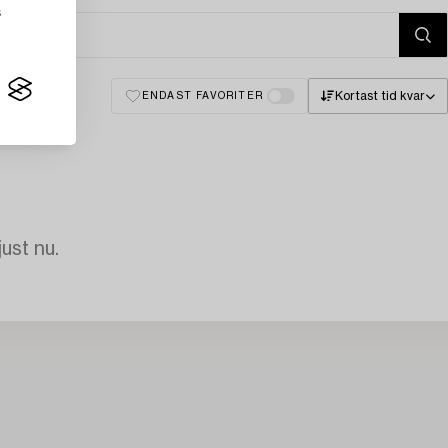
s
Kortast tid kvar
ENDAST FAVORITER
just nu.