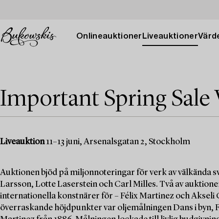
Onlineauktioner
Liveauktioner
Värde
Important Spring Sale 
Liveauktion
11–13 juni, Arsenalsgatan 2, Stockholm
Auktionen bjöd på miljonnoteringar för verk av välkända
Larsson, Lotte Laserstein och Carl Milles. Två av auktio
internationella konstnärer för – Félix Martinez och Akseli
överraskande höjdpunkter var oljemålningen Dans i byn, Fi