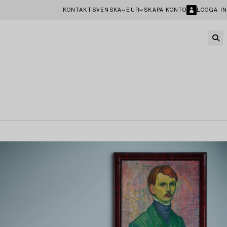
KONTAKT
SVENSKA
EUR
SKAPA KONTO
LOGGA IN