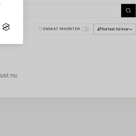
s
Kortast tid kvar
ENDAST FAVORITER
just nu.