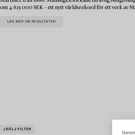
Martinez från 1886. Målningen lockade till livlig budgivning
om 4 625 000 SEK – ett nytt världsrekord för ett verk av M
LÄS MER OM RESULTATEN
DÖLJ FILTER
Genom 