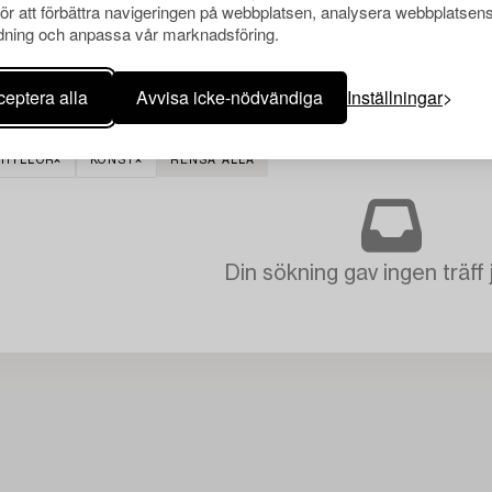
för att förbättra navigeringen på webbplatsen, analysera webbplatsen
ning och anpassa vår marknadsföring.
eptera alla
Avvisa icke-nödvändiga
Inställningar
KHYLLOR
KONST
RENSA ALLA
Din sökning gav ingen träff 