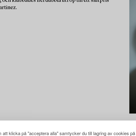
 och klubbades flerdubbla utrop till ett slutpris
artinez.
att klicka på "acceptera alla" samtycker du till lagring av cookies på