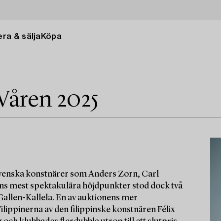
ra & sälja
Köpa
Våren 2025
 svenska konstnärer som Anders Zorn, Carl
nens mest spektakulära höjdpunkter stod dock två
 Gallen-Kallela. En av auktionens mer
lippinerna av den filippinske konstnären Félix