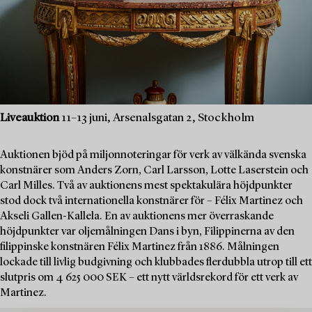
Liveauktion
11–13 juni, Arsenalsgatan 2, Stockholm
Auktionen bjöd på miljonnoteringar för verk av välkända svenska
konstnärer som Anders Zorn, Carl Larsson, Lotte Laserstein och
Carl Milles. Två av auktionens mest spektakulära höjdpunkter
stod dock två internationella konstnärer för – Félix Martinez och
Akseli Gallen-Kallela. En av auktionens mer överraskande
höjdpunkter var oljemålningen Dans i byn, Filippinerna av den
filippinske konstnären Félix Martinez från 1886. Målningen
lockade till livlig budgivning och klubbades flerdubbla utrop till ett
slutpris om 4 625 000 SEK – ett nytt världsrekord för ett verk av
Martinez.