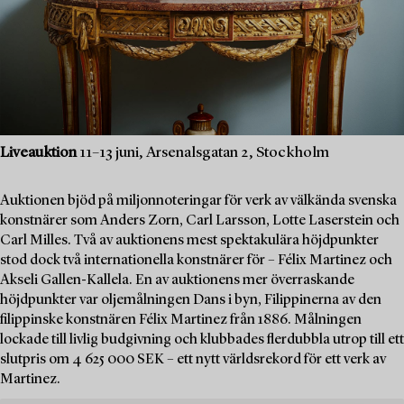
Liveauktion
11–13 juni, Arsenalsgatan 2, Stockholm
Auktionen bjöd på miljonnoteringar för verk av välkända svenska
konstnärer som Anders Zorn, Carl Larsson, Lotte Laserstein och
Carl Milles. Två av auktionens mest spektakulära höjdpunkter
stod dock två internationella konstnärer för – Félix Martinez och
Akseli Gallen-Kallela. En av auktionens mer överraskande
höjdpunkter var oljemålningen Dans i byn, Filippinerna av den
filippinske konstnären Félix Martinez från 1886. Målningen
lockade till livlig budgivning och klubbades flerdubbla utrop till ett
slutpris om 4 625 000 SEK – ett nytt världsrekord för ett verk av
Martinez.