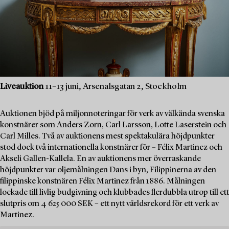
Liveauktion
11–13 juni, Arsenalsgatan 2, Stockholm
Auktionen bjöd på miljonnoteringar för verk av välkända svenska
konstnärer som Anders Zorn, Carl Larsson, Lotte Laserstein och
Carl Milles. Två av auktionens mest spektakulära höjdpunkter
stod dock två internationella konstnärer för – Félix Martinez och
Akseli Gallen-Kallela. En av auktionens mer överraskande
höjdpunkter var oljemålningen Dans i byn, Filippinerna av den
filippinske konstnären Félix Martinez från 1886. Målningen
lockade till livlig budgivning och klubbades flerdubbla utrop till ett
slutpris om 4 625 000 SEK – ett nytt världsrekord för ett verk av
Martinez.