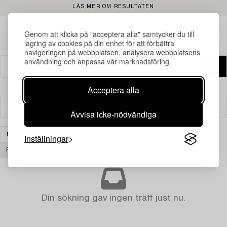
LÄS MER OM RESULTATEN
Genom att klicka på "acceptera alla" samtycker du till
lagring av cookies på din enhet för att förbättra
navigeringen på webbplatsen, analysera webbplatsens
användning och anpassa vår marknadsföring.
Acceptera alla
Filter
Avvisa icke-nödvändiga
MÖBLER
STOLAR
MÖBLER OCH KONSTHANTVERK
Inställningar
RENSA ALLA
Din sökning gav ingen träff just nu.