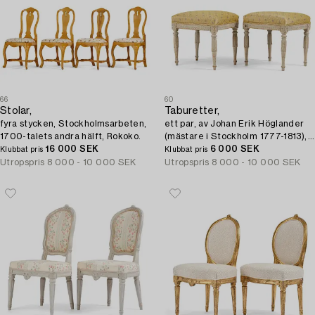
66
60
Stolar,
Taburetter,
fyra stycken, Stockholmsarbeten,
ett par, av Johan Erik Höglander
1700-talets andra hälft, Rokoko.
(mästare i Stockholm 1777-1813),
16 000 SEK
Sengustavianska.
6 000 SEK
Klubbat pris
Klubbat pris
Utropspris
8 000 - 10 000 SEK
Utropspris
8 000 - 10 000 SEK