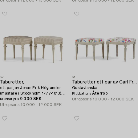
Utropspris
12 000 - 15 000 SEK
Utropspris
10 000 - 12 000 SEK
62
61
Taburetter,
Taburetter ett par av Carl Fredrik Flodin (mästare i Stockholm 1776-95),
ett par, av Johan Erik Höglander
Gustavianska.
(mästare i Stockholm 1777-1813),
Återrop
Klubbat pris
Sengustavianska.
9 000 SEK
Utropspris
10 000 - 12 000 SEK
Klubbat pris
Utropspris
10 000 - 12 000 SEK