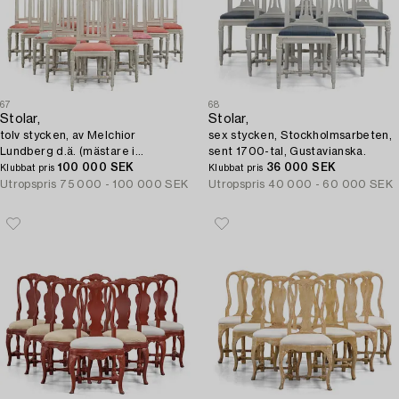
67
68
Stolar,
Stolar,
tolv stycken, av Melchior
sex stycken, Stockholmsarbeten,
Lundberg d.ä. (mästare i
sent 1700-tal, Gustavianska.
Stockholm 1774-1812),
100 000 SEK
36 000 SEK
Klubbat pris
Klubbat pris
Gustavianska.
Utropspris
75 000 - 100 000 SEK
Utropspris
40 000 - 60 000 SEK