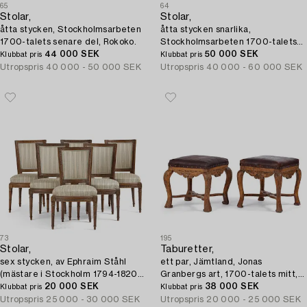
65
64
Stolar,
Stolar,
åtta stycken, Stockholmsarbeten
åtta stycken snarlika,
1700-talets senare del, Rokoko.
Stockholmsarbeten 1700-talets
44 000 SEK
senare del, Rokoko.
50 000 SEK
Klubbat pris
Klubbat pris
Utropspris
40 000 - 50 000 SEK
Utropspris
40 000 - 60 000 SEK
73
195
Stolar,
Taburetter,
sex stycken, av Ephraim Ståhl
ett par, Jämtland, Jonas
(mästare i Stockholm 1794-1820),
Granbergs art, 1700-talets mitt,
Sengustavianska.
20 000 SEK
Senbarock.
38 000 SEK
Klubbat pris
Klubbat pris
Utropspris
25 000 - 30 000 SEK
Utropspris
20 000 - 25 000 SEK