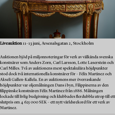
Liveauktion
11–13 juni, Arsenalsgatan 2, Stockholm
Auktionen bjöd på miljonnoteringar för verk av välkända svenska
konstnärer som Anders Zorn, Carl Larsson, Lotte Laserstein och
Carl Milles. Två av auktionens mest spektakulära höjdpunkter
stod dock två internationella konstnärer för – Félix Martinez och
Akseli Gallen-Kallela. En av auktionens mer överraskande
höjdpunkter var oljemålningen Dans i byn, Filippinerna av den
filippinske konstnären Félix Martinez från 1886. Målningen
lockade till livlig budgivning och klubbades flerdubbla utrop till ett
slutpris om 4 625 000 SEK – ett nytt världsrekord för ett verk av
Martinez.