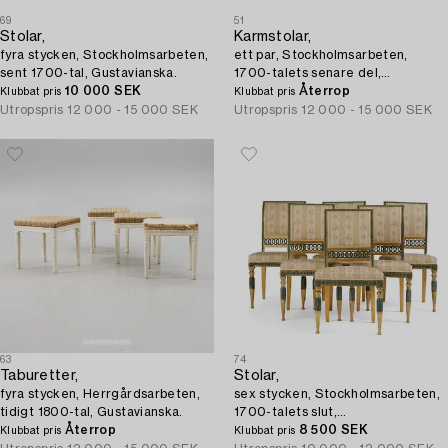
69
51
Stolar,
Karmstolar,
fyra stycken, Stockholmsarbeten,
ett par, Stockholmsarbeten,
sent 1700-tal, Gustavianska.
1700-talets senare del,
10 000 SEK
Transition.
Återrop
Klubbat pris
Klubbat pris
Utropspris
12 000 - 15 000 SEK
Utropspris
12 000 - 15 000 SEK
63
74
Taburetter,
Stolar,
fyra stycken, Herrgårdsarbeten,
sex stycken, Stockholmsarbeten,
tidigt 1800-tal, Gustavianska.
1700-talets slut,
Återrop
Sengustavianska.
8 500 SEK
Klubbat pris
Klubbat pris