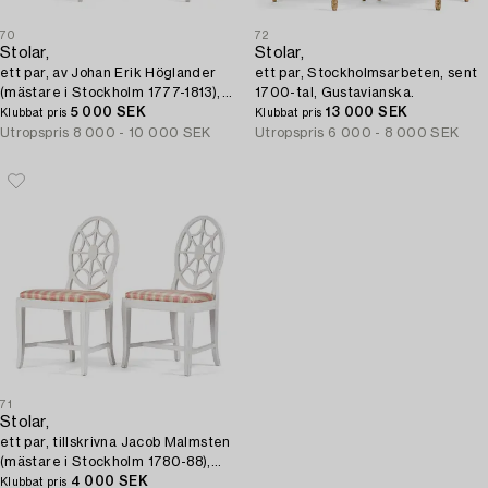
70
72
Stolar,
Stolar,
ett par, av Johan Erik Höglander
ett par, Stockholmsarbeten, sent
(mästare i Stockholm 1777-1813),
1700-tal, Gustavianska.
Gustavianska.
5 000 SEK
13 000 SEK
Klubbat pris
Klubbat pris
Utropspris
8 000 - 10 000 SEK
Utropspris
6 000 - 8 000 SEK
71
Stolar,
ett par, tillskrivna Jacob Malmsten
(mästare i Stockholm 1780-88),
Gustavianska.
4 000 SEK
Klubbat pris