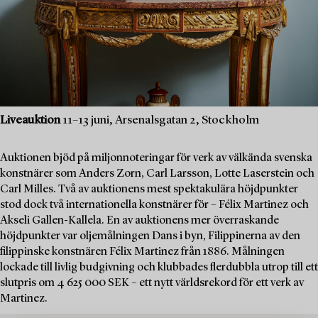
Liveauktion
11–13 juni, Arsenalsgatan 2, Stockholm
Auktionen bjöd på miljonnoteringar för verk av välkända svenska
konstnärer som Anders Zorn, Carl Larsson, Lotte Laserstein och
Carl Milles. Två av auktionens mest spektakulära höjdpunkter
stod dock två internationella konstnärer för – Félix Martinez och
Akseli Gallen-Kallela. En av auktionens mer överraskande
höjdpunkter var oljemålningen Dans i byn, Filippinerna av den
filippinske konstnären Félix Martinez från 1886. Målningen
lockade till livlig budgivning och klubbades flerdubbla utrop till ett
slutpris om 4 625 000 SEK – ett nytt världsrekord för ett verk av
Martinez.