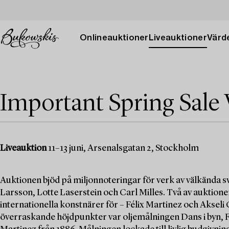
Onlineauktioner
Liveauktioner
Värde
Important Spring Sale 
Liveauktion
11–13 juni, Arsenalsgatan 2, Stockholm
Auktionen bjöd på miljonnoteringar för verk av välkända
Larsson, Lotte Laserstein och Carl Milles. Två av auktio
internationella konstnärer för – Félix Martinez och Akseli
överraskande höjdpunkter var oljemålningen Dans i byn, Fi