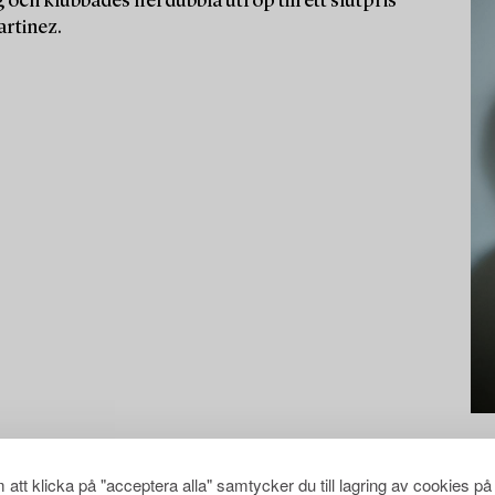
 och klubbades flerdubbla utrop till ett slutpris
artinez.
att klicka på "acceptera alla" samtycker du till lagring av cookies på