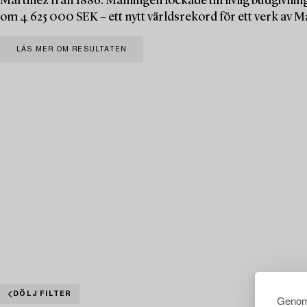
Martinez från 1886. Målningen lockade till livlig budgivning
om 4 625 000 SEK – ett nytt världsrekord för ett verk av M
LÄS MER OM RESULTATEN
DÖLJ FILTER
Genom 