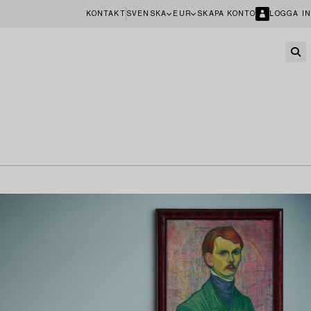
KONTAKT
SVENSKA
EUR
SKAPA KONTO
LOGGA IN