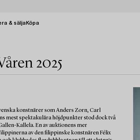
ra & sälja
Köpa
Våren 2025
 svenska konstnärer som Anders Zorn, Carl
nens mest spektakulära höjdpunkter stod dock två
 Gallen-Kallela. En av auktionens mer
lippinerna av den filippinske konstnären Félix