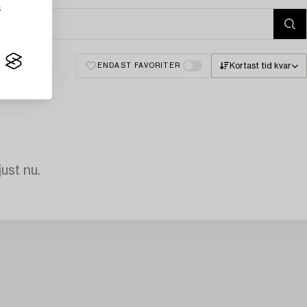
s
Kortast tid kvar
ENDAST FAVORITER
just nu.