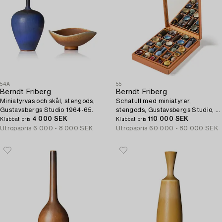
54A
55
Berndt Friberg
Berndt Friberg
Miniatyrvas och skål, stengods,
Schatull med miniatyrer,
Gustavsbergs Studio 1964-65.
stengods, Gustavsbergs Studio, nr
4 000 SEK
17.
110 000 SEK
Klubbat pris
Klubbat pris
Utropspris
6 000 - 8 000 SEK
Utropspris
60 000 - 80 000 SEK