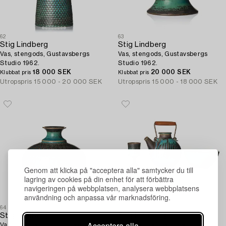
62
63
Stig Lindberg
Stig Lindberg
Vas, stengods, Gustavsbergs
Vas, stengods, Gustavsbergs
Studio 1962.
Studio 1962.
18 000 SEK
20 000 SEK
Klubbat pris
Klubbat pris
Utropspris
15 000 - 20 000 SEK
Utropspris
15 000 - 18 000 SEK
Genom att klicka på "acceptera alla" samtycker du till
lagring av cookies på din enhet för att förbättra
navigeringen på webbplatsen, analysera webbplatsens
användning och anpassa vår marknadsföring.
64
65
Stig Lindberg
Stig Lindberg
Acceptera alla
Vas, stengods, Gustavsbergs
Tekanna, skål och pokal,