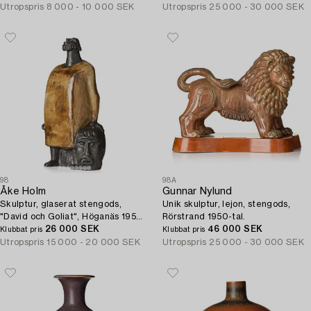
Utropspris
8 000 - 10 000 SEK
Utropspris
25 000 - 30 000 SEK
98
98A
Åke Holm
Gunnar Nylund
Skulptur, glaserat stengods,
Unik skulptur, lejon, stengods,
"David och Goliat", Höganäs 1950-
Rörstrand 1950-tal.
tal.
26 000 SEK
46 000 SEK
Klubbat pris
Klubbat pris
Utropspris
15 000 - 20 000 SEK
Utropspris
25 000 - 30 000 SEK