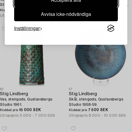
Studio 1963.
stengods, Gustavsbergs Studio
10 000 SEK
1961-69 .
5 000 SEK
Klubbat pris
Klubbat pris
Avvisa icke-nödvändiga
Utropspris
6 000 - 8 000 SEK
Utropspris
6 000 - 8 000 SEK
Inställningar
66
67
Stig Lindberg
Stig Lindberg
Vas, stengods, Gustavsbergs
Skål, stengods, Gustavsbergs
Studio 1961.
Studio 1958-59.
15 000 SEK
7 500 SEK
Klubbat pris
Klubbat pris
Utropspris
5 000 - 7 000 SEK
Utropspris
8 000 - 10 000 SEK