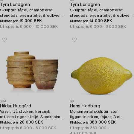
Tyra Lundgren
Tyra Lundgren
Skulptur, fågel, chamotterat
Skulptur, fågel, chamotterat
stengods, egen ateljé, Bredkvie,
stengods, egen ateljé, Bredkvie,
Gotland.
19 000 SEK
Gotland, 1978.
14 000 SEK
Klubbat pris
Klubbat pris
Utropspris
8 000 - 10 000 SEK
Utropspris
6 000 - 8 000 SEK
88A
89
Hildur Haggård
Hans Hedberg
Vaser, två stycken, keramik,
Monumental skulptur, stor
utförda i egen ateljé, Stockholm
liggande citron, fajans, Biot,
1930-tal.
20 000 SEK
Frankrike.
380 000 SEK
Klubbat pris
Klubbat pris
Utropspris
6 000 - 8 000 SEK
Utropspris
350 000 -
400 000 SEK