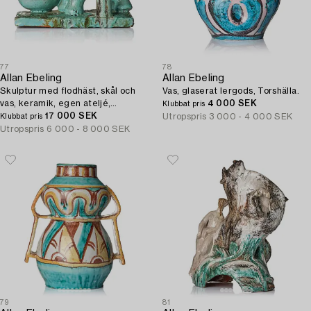
77
78
Allan Ebeling
Allan Ebeling
Skulptur med flodhäst, skål och
Vas, glaserat lergods, Torshälla.
vas, keramik, egen ateljé,
4 000 SEK
Klubbat pris
Torshälla 1930-tal.
17 000 SEK
Utropspris
3 000 - 4 000 SEK
Klubbat pris
Utropspris
6 000 - 8 000 SEK
79
81