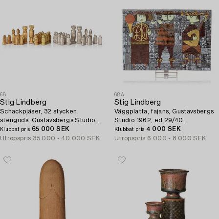
68
68A
Stig Lindberg
Stig Lindberg
Schackpjäser, 32 stycken,
Väggplatta, fajans, Gustavsbergs
stengods, Gustavsbergs Studio
Studio 1962, ed 29/40.
1970-tal.
65 000 SEK
4 000 SEK
Klubbat pris
Klubbat pris
Utropspris
35 000 - 40 000 SEK
Utropspris
6 000 - 8 000 SEK