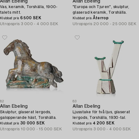
Allan Ebeling
Allan Ebeling
Vas, keramik, Torshälla, 1900-
"Europa och Tjuren", skulptur,
talets mitt.
glaserad keramik, Torshälla.
6 500 SEK
Återrop
Klubbat pris
Klubbat pris
Utropspris
3 000 - 4 000 SEK
Utropspris
20 000 - 25 000 SEK
82
83
Allan Ebeling
Allan Ebeling
Skulptur, glaserat lergods,
Ljusstake för två ljus, glaserat
galopperande häst, Torshälla.
lergods, Torshälla, 1930-tal.
30 000 SEK
4 200 SEK
Klubbat pris
Klubbat pris
Utropspris
10 000 - 15 000 SEK
Utropspris
3 000 - 4 000 SEK