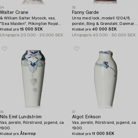
34
35
Walter Crane
Fanny Garde
& William Salter Mycock, vas,
Urna med lock, modell 1204/8,
"Sea Maiden", Pilkington Royal
porslin, Bing & Grøndahl, Danmark,
Lancastrian, England, 1910-tal.
15 000 SEK
jugend.
40 000 SEK
Klubbat pris
Klubbat pris
Utropspris
20 000 - 25 000 SEK
Utropspris
40 000 - 50 000 SEK
36
37
Nils Emil Lundström
Algot Erikson
Vas, porslin, Rörstrand, jugend, ca
Vas, porslin, Rörstrand, jugend, ca
1900.
1900.
Återrop
11 000 SEK
Klubbat pris
Klubbat pris