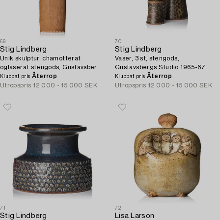
69
70
Stig Lindberg
Stig Lindberg
Unik skulptur, chamotterat
Vaser, 3 st, stengods,
oglaserat stengods, Gustavsbergs
Gustavsbergs Studio 1965-67.
Studio 1970.
Återrop
Återrop
Klubbat pris
Klubbat pris
Utropspris
12 000 - 15 000 SEK
Utropspris
12 000 - 15 000 SEK
71
72
Stig Lindberg
Lisa Larson