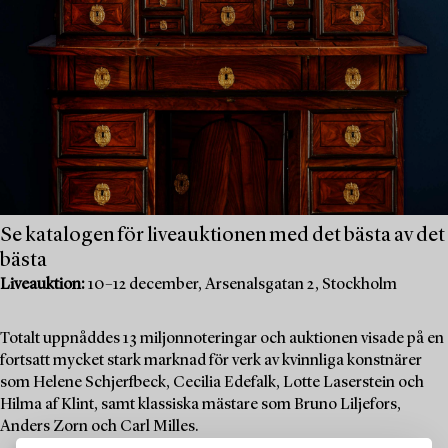
Se katalogen för liveauktionen med det bästa av det
bästa
Liveauktion:
10–12 december, Arsenalsgatan 2, Stockholm
Totalt uppnåddes 13 miljonnoteringar och auktionen visade på en
fortsatt mycket stark marknad för verk av kvinnliga konstnärer
som Helene Schjerfbeck, Cecilia Edefalk, Lotte Laserstein och
Hilma af Klint, samt klassiska mästare som Bruno Liljefors,
Anders Zorn och Carl Milles.