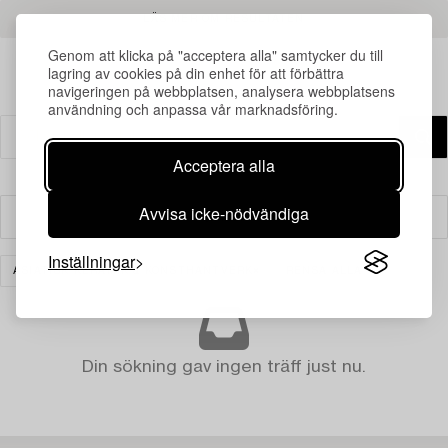
LÄS MER OM RESULTATEN
Genom att klicka på "acceptera alla" samtycker du till
lagring av cookies på din enhet för att förbättra
navigeringen på webbplatsen, analysera webbplatsens
användning och anpassa vår marknadsföring.
Acceptera alla
Avvisa icke-nödvändiga
Filter
Inställningar
ASIATISK KERAMIK & KONSTHANTVERK
RENSA ALLA
Din sökning gav ingen träff just nu.