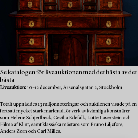
Se katalogen för liveauktionen med det bästa av det
bästa
Liveauktion:
10–12 december, Arsenalsgatan 2, Stockholm
Totalt uppnåddes 13 miljonnoteringar och auktionen visade på en
fortsatt mycket stark marknad för verk av kvinnliga konstnärer
som Helene Schjerfbeck, Cecilia Edefalk, Lotte Laserstein och
Hilma af Klint, samt klassiska mästare som Bruno Liljefors,
Anders Zorn och Carl Milles.