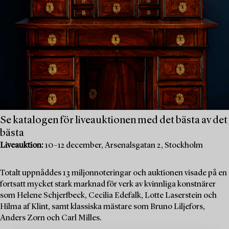
Se katalogen för liveauktionen med det bästa av det
bästa
Liveauktion:
10–12 december, Arsenalsgatan 2, Stockholm
Totalt uppnåddes 13 miljonnoteringar och auktionen visade på en
fortsatt mycket stark marknad för verk av kvinnliga konstnärer
som Helene Schjerfbeck, Cecilia Edefalk, Lotte Laserstein och
Hilma af Klint, samt klassiska mästare som Bruno Liljefors,
Anders Zorn och Carl Milles.