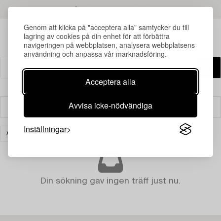
LÄS MER OM RESULTATEN
Genom att klicka på "acceptera alla" samtycker du till
lagring av cookies på din enhet för att förbättra
navigeringen på webbplatsen, analysera webbplatsens
användning och anpassa vår marknadsföring.
Acceptera alla
Avvisa icke-nödvändiga
Filter
Inställningar
ASIATISK KERAMIK & KONSTHANTVERK
RENSA ALLA
Din sökning gav ingen träff just nu.