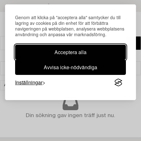
LÄS MER OM RESULTATEN
Genom att klicka på "acceptera alla" samtycker du till
lagring av cookies på din enhet för att förbättra
navigeringen på webbplatsen, analysera webbplatsens
användning och anpassa vår marknadsföring.
Acceptera alla
Avvisa icke-nödvändiga
Filter
Inställningar
ASIATISK KERAMIK & KONSTHANTVERK
RENSA ALLA
Din sökning gav ingen träff just nu.