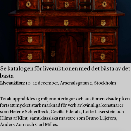
Se katalogen för liveauktionen med det bästa av det
bästa
Liveauktion:
10–12 december, Arsenalsgatan 2, Stockholm
Totalt uppnåddes 13 miljonnoteringar och auktionen visade på en
fortsatt mycket stark marknad för verk av kvinnliga konstnärer
som Helene Schjerfbeck, Cecilia Edefalk, Lotte Laserstein och
Hilma af Klint, samt klassiska mästare som Bruno Liljefors,
Anders Zorn och Carl Milles.