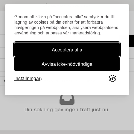
LÄS MER OM RESULTATEN
Genom att klicka på "acceptera alla" samtycker du till
lagring av cookies på din enhet för att förbättra
navigeringen på webbplatsen, analysera webbplatsens
användning och anpassa vår marknadsföring.
Acceptera alla
Avvisa icke-nödvändiga
Filter
Inställningar
ASIATISK KERAMIK & KONSTHANTVERK
RENSA ALLA
Din sökning gav ingen träff just nu.