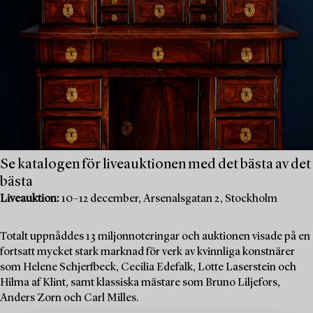
Se katalogen för liveauktionen med det bästa av det
bästa
Liveauktion:
10–12 december, Arsenalsgatan 2, Stockholm
Totalt uppnåddes 13 miljonnoteringar och auktionen visade på en
fortsatt mycket stark marknad för verk av kvinnliga konstnärer
som Helene Schjerfbeck, Cecilia Edefalk, Lotte Laserstein och
Hilma af Klint, samt klassiska mästare som Bruno Liljefors,
Anders Zorn och Carl Milles.