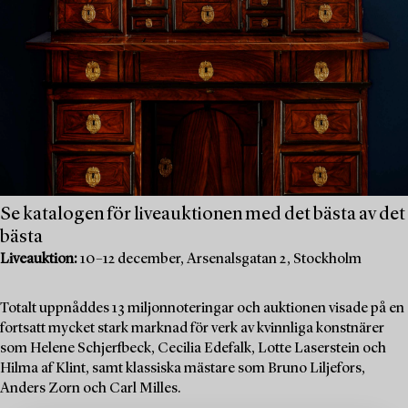
Se katalogen för liveauktionen med det bästa av det
bästa
Liveauktion:
10–12 december, Arsenalsgatan 2, Stockholm
Totalt uppnåddes 13 miljonnoteringar och auktionen visade på en
fortsatt mycket stark marknad för verk av kvinnliga konstnärer
som Helene Schjerfbeck, Cecilia Edefalk, Lotte Laserstein och
Hilma af Klint, samt klassiska mästare som Bruno Liljefors,
Anders Zorn och Carl Milles.