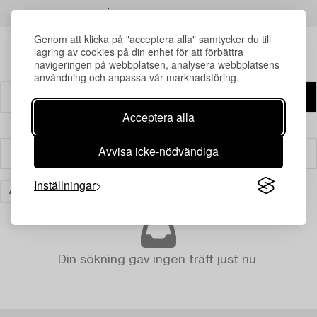
LÄS MER OM RESULTATEN
Genom att klicka på "acceptera alla" samtycker du till
lagring av cookies på din enhet för att förbättra
navigeringen på webbplatsen, analysera webbplatsens
användning och anpassa vår marknadsföring.
Acceptera alla
Avvisa icke-nödvändiga
Filter
Inställningar
ASIATISK KERAMIK & KONSTHANTVERK
RENSA ALLA
Din sökning gav ingen träff just nu.