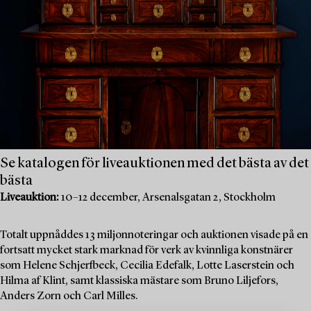
Se katalogen för liveauktionen med det bästa av det
bästa
Liveauktion:
10–12 december, Arsenalsgatan 2, Stockholm
Totalt uppnåddes 13 miljonnoteringar och auktionen visade på en
fortsatt mycket stark marknad för verk av kvinnliga konstnärer
som Helene Schjerfbeck, Cecilia Edefalk, Lotte Laserstein och
Hilma af Klint, samt klassiska mästare som Bruno Liljefors,
Anders Zorn och Carl Milles.