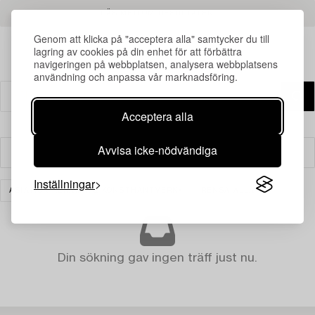
LÄS MER OM RESULTATEN
Genom att klicka på "acceptera alla" samtycker du till
lagring av cookies på din enhet för att förbättra
navigeringen på webbplatsen, analysera webbplatsens
användning och anpassa vår marknadsföring.
Acceptera alla
Avvisa icke-nödvändiga
Filter
Inställningar
ASIATISK KERAMIK & KONSTHANTVERK
RENSA ALLA
Din sökning gav ingen träff just nu.