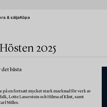
ra & sälja
Köpa
 Hösten 2025
 det bästa
m
e på en fortsatt mycket stark marknad för verk av
alk, Lotte Laserstein och Hilma af Klint, samt
arl Milles.