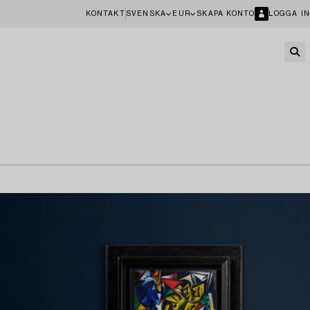
KONTAKT
SVENSKA
EUR
SKAPA KONTO
LOGGA IN