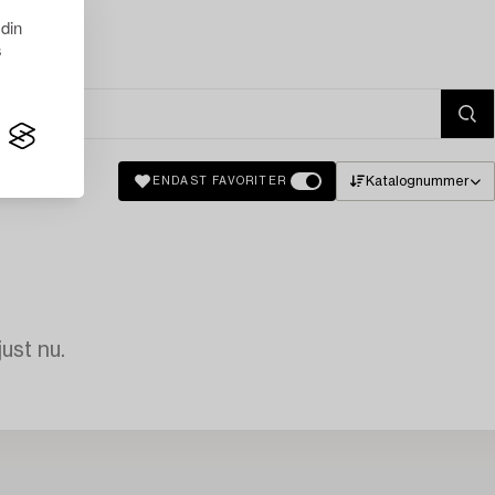
 din
s
Katalognummer
ENDAST FAVORITER
just nu.