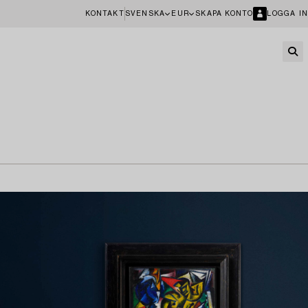
KONTAKT
SVENSKA
EUR
SKAPA KONTO
LOGGA IN