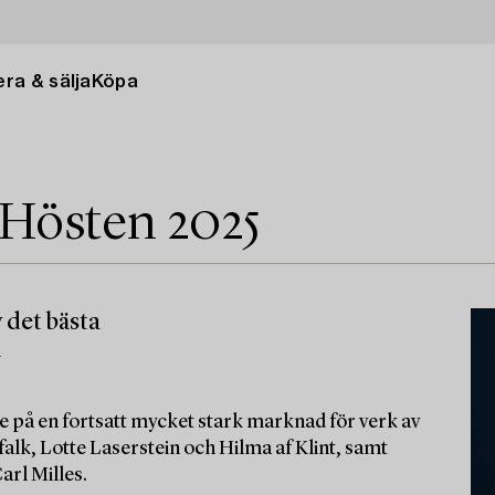
ra & sälja
Köpa
 Hösten 2025
 det bästa
m
e på en fortsatt mycket stark marknad för verk av
alk, Lotte Laserstein och Hilma af Klint, samt
arl Milles.