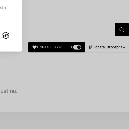
 din
s
Högsta utropspris
ENDAST FAVORITER
just nu.