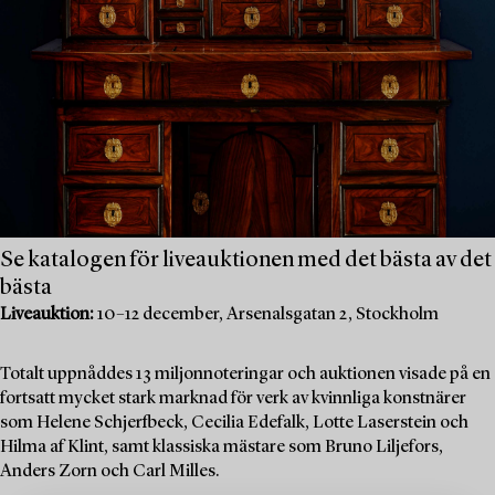
Se katalogen för liveauktionen med det bästa av det
bästa
Liveauktion:
10–12 december, Arsenalsgatan 2, Stockholm
Totalt uppnåddes 13 miljonnoteringar och auktionen visade på en
fortsatt mycket stark marknad för verk av kvinnliga konstnärer
som Helene Schjerfbeck, Cecilia Edefalk, Lotte Laserstein och
Hilma af Klint, samt klassiska mästare som Bruno Liljefors,
Anders Zorn och Carl Milles.