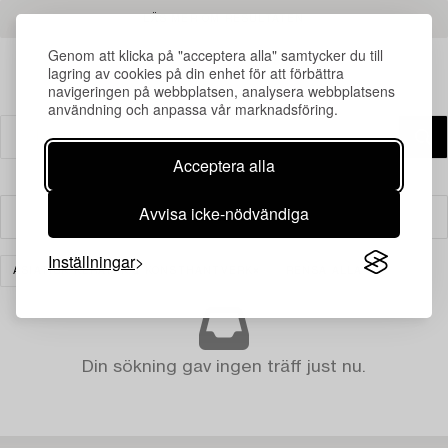
LÄS MER OM RESULTATEN
Genom att klicka på "acceptera alla" samtycker du till
lagring av cookies på din enhet för att förbättra
navigeringen på webbplatsen, analysera webbplatsens
användning och anpassa vår marknadsföring.
Acceptera alla
Avvisa icke-nödvändiga
Filter
Inställningar
ASIATISK KERAMIK & KONSTHANTVERK
RENSA ALLA
Din sökning gav ingen träff just nu.