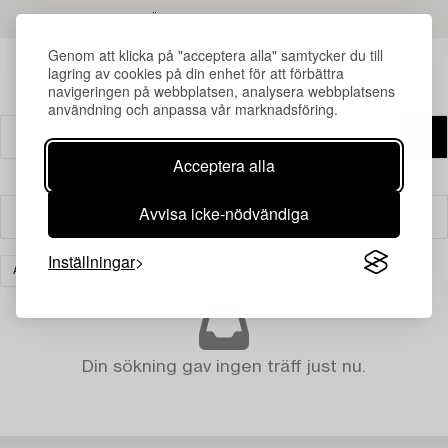
LÄS MER OM RESULTATEN
Genom att klicka på "acceptera alla" samtycker du till
lagring av cookies på din enhet för att förbättra
navigeringen på webbplatsen, analysera webbplatsens
användning och anpassa vår marknadsföring.
Acceptera alla
Avvisa icke-nödvändiga
Filter
Inställningar
ASIATISK KERAMIK & KONSTHANTVERK
RENSA ALLA
Din sökning gav ingen träff just nu.