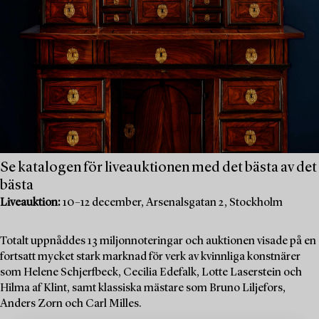
Se katalogen för liveauktionen med det bästa av det
bästa
Liveauktion:
10–12 december, Arsenalsgatan 2, Stockholm
Totalt uppnåddes 13 miljonnoteringar och auktionen visade på en
fortsatt mycket stark marknad för verk av kvinnliga konstnärer
som Helene Schjerfbeck, Cecilia Edefalk, Lotte Laserstein och
Hilma af Klint, samt klassiska mästare som Bruno Liljefors,
Anders Zorn och Carl Milles.