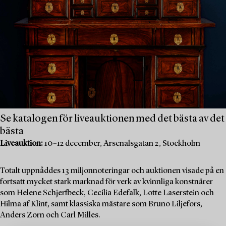
Se katalogen för liveauktionen med det bästa av det
bästa
Liveauktion:
10–12 december, Arsenalsgatan 2, Stockholm
Totalt uppnåddes 13 miljonnoteringar och auktionen visade på en
fortsatt mycket stark marknad för verk av kvinnliga konstnärer
som Helene Schjerfbeck, Cecilia Edefalk, Lotte Laserstein och
Hilma af Klint, samt klassiska mästare som Bruno Liljefors,
Anders Zorn och Carl Milles.