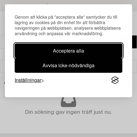
LÄS MER OM RESULTATEN
Genom att klicka på "acceptera alla" samtycker du till
lagring av cookies på din enhet för att förbättra
navigeringen på webbplatsen, analysera webbplatsens
användning och anpassa vår marknadsföring.
Acceptera alla
Avvisa icke-nödvändiga
Filter
Inställningar
ASIATISK KERAMIK & KONSTHANTVERK
RENSA ALLA
Din sökning gav ingen träff just nu.