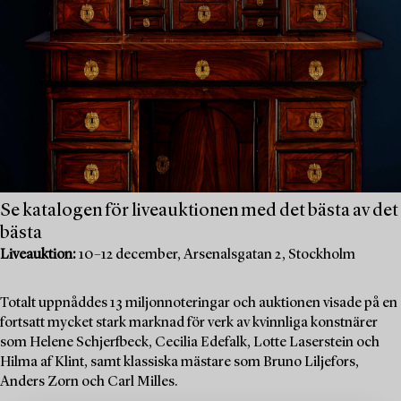
Se katalogen för liveauktionen med det bästa av det
bästa
Liveauktion:
10–12 december, Arsenalsgatan 2, Stockholm
Totalt uppnåddes 13 miljonnoteringar och auktionen visade på en
fortsatt mycket stark marknad för verk av kvinnliga konstnärer
som Helene Schjerfbeck, Cecilia Edefalk, Lotte Laserstein och
Hilma af Klint, samt klassiska mästare som Bruno Liljefors,
Anders Zorn och Carl Milles.