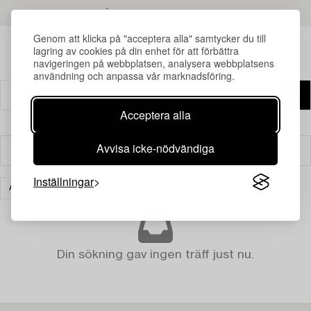
LÄS MER OM RESULTATEN
Genom att klicka på "acceptera alla" samtycker du till
lagring av cookies på din enhet för att förbättra
navigeringen på webbplatsen, analysera webbplatsens
användning och anpassa vår marknadsföring.
Acceptera alla
Avvisa icke-nödvändiga
Filter
Inställningar
ASIATISK KERAMIK & KONSTHANTVERK
RENSA ALLA
Din sökning gav ingen träff just nu.