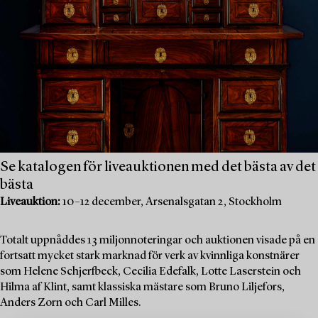
Se katalogen för liveauktionen med det bästa av det
bästa
Liveauktion:
10–12 december, Arsenalsgatan 2, Stockholm
Totalt uppnåddes 13 miljonnoteringar och auktionen visade på en
fortsatt mycket stark marknad för verk av kvinnliga konstnärer
som Helene Schjerfbeck, Cecilia Edefalk, Lotte Laserstein och
Hilma af Klint, samt klassiska mästare som Bruno Liljefors,
Anders Zorn och Carl Milles.