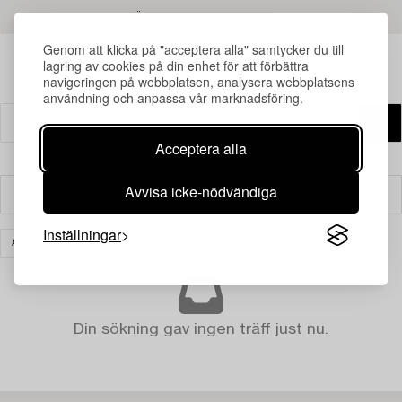
LÄS MER OM RESULTATEN
Genom att klicka på "acceptera alla" samtycker du till
lagring av cookies på din enhet för att förbättra
navigeringen på webbplatsen, analysera webbplatsens
användning och anpassa vår marknadsföring.
Acceptera alla
Avvisa icke-nödvändiga
Filter
Inställningar
ASIATISK KERAMIK & KONSTHANTVERK
RENSA ALLA
Din sökning gav ingen träff just nu.