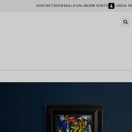
KONTAKT
SVENSKA
EUR
SKAPA KONTO
LOGGA IN