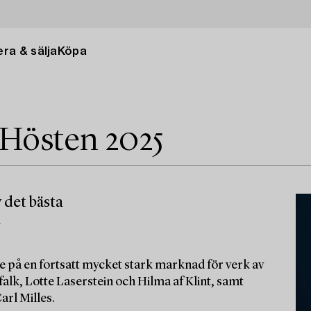
ra & sälja
Köpa
 Hösten 2025
 det bästa
m
e på en fortsatt mycket stark marknad för verk av
alk, Lotte Laserstein och Hilma af Klint, samt
arl Milles.