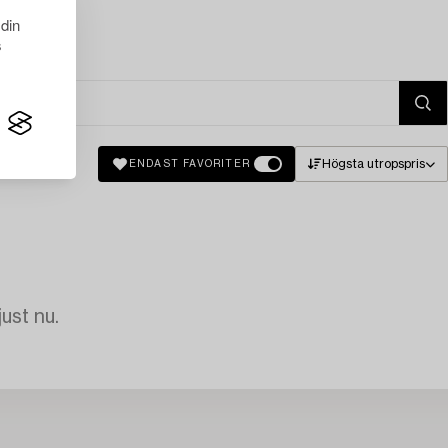
 din
s
Högsta utropspris
ENDAST FAVORITER
just nu.