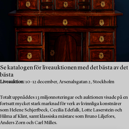
Se katalogen för liveauktionen med det bästa av det
bästa
Liveauktion:
10–12 december, Arsenalsgatan 2, Stockholm
Totalt uppnåddes 13 miljonnoteringar och auktionen visade på en
fortsatt mycket stark marknad för verk av kvinnliga konstnärer
som Helene Schjerfbeck, Cecilia Edefalk, Lotte Laserstein och
Hilma af Klint, samt klassiska mästare som Bruno Liljefors,
Anders Zorn och Carl Milles.