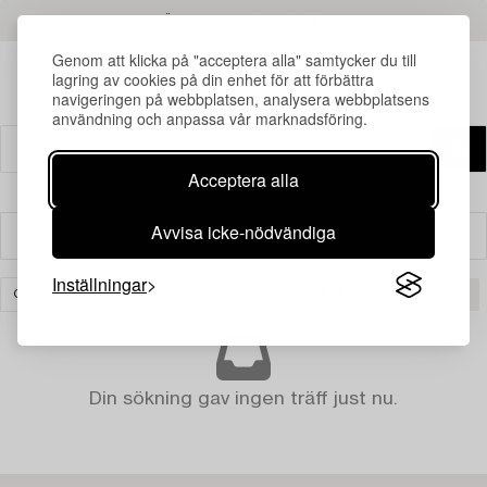
LÄS MER OM RESULTATEN
Genom att klicka på "acceptera alla" samtycker du till
lagring av cookies på din enhet för att förbättra
navigeringen på webbplatsen, analysera webbplatsens
användning och anpassa vår marknadsföring.
Acceptera alla
Avvisa icke-nödvändiga
Filter
Inställningar
GLAS
ASIATISK KERAMIK & KONSTHANTVERK
RENSA ALLA
Din sökning gav ingen träff just nu.