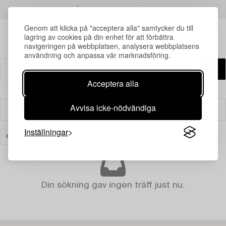
LÄS MER OM RESULTATEN
Genom att klicka på "acceptera alla" samtycker du till
lagring av cookies på din enhet för att förbättra
navigeringen på webbplatsen, analysera webbplatsens
användning och anpassa vår marknadsföring.
Acceptera alla
Avvisa icke-nödvändiga
Filter
Inställningar
GLAS
RENSA ALLA
Din sökning gav ingen träff just nu.