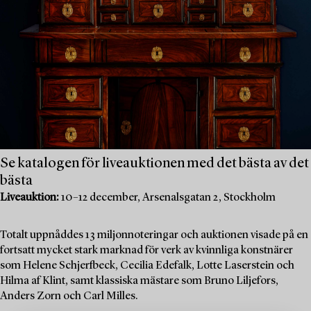
Se katalogen för liveauktionen med det bästa av det
bästa
Liveauktion:
10–12 december, Arsenalsgatan 2, Stockholm
Totalt uppnåddes 13 miljonnoteringar och auktionen visade på en
fortsatt mycket stark marknad för verk av kvinnliga konstnärer
som Helene Schjerfbeck, Cecilia Edefalk, Lotte Laserstein och
Hilma af Klint, samt klassiska mästare som Bruno Liljefors,
Anders Zorn och Carl Milles.