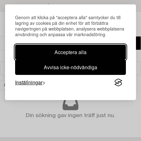
LÄS MER OM RESULTATEN
Genom att klicka på "acceptera alla" samtycker du till
lagring av cookies på din enhet för att förbättra
navigeringen på webbplatsen, analysera webbplatsens
användning och anpassa vår marknadsföring.
Acceptera alla
Avvisa icke-nödvändiga
Filter
Inställningar
GLAS
RENSA ALLA
Din sökning gav ingen träff just nu.