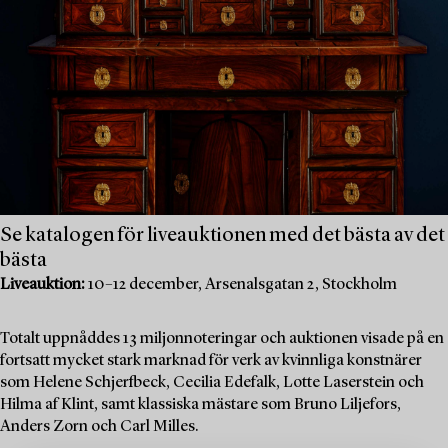
Se katalogen för liveauktionen med det bästa av det
bästa
Liveauktion:
10–12 december, Arsenalsgatan 2, Stockholm
Totalt uppnåddes 13 miljonnoteringar och auktionen visade på en
fortsatt mycket stark marknad för verk av kvinnliga konstnärer
som Helene Schjerfbeck, Cecilia Edefalk, Lotte Laserstein och
Hilma af Klint, samt klassiska mästare som Bruno Liljefors,
Anders Zorn och Carl Milles.