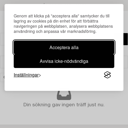
LÄS MER OM RESULTATEN
Genom att klicka på "acceptera alla" samtycker du till
lagring av cookies på din enhet för att förbättra
navigeringen på webbplatsen, analysera webbplatsens
användning och anpassa vår marknadsföring.
Acceptera alla
Avvisa icke-nödvändiga
Filter
Inställningar
GLAS
RENSA ALLA
Din sökning gav ingen träff just nu.