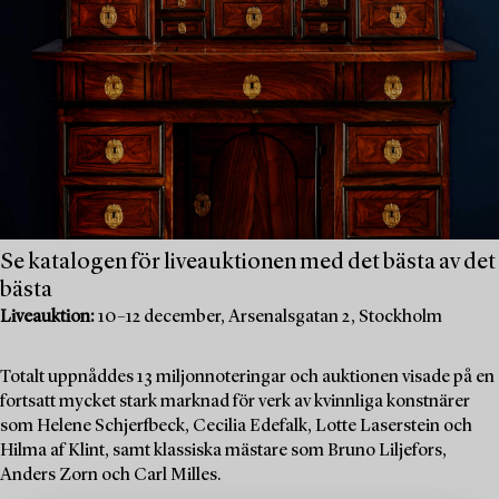
Se katalogen för liveauktionen med det bästa av det
bästa
Liveauktion:
10–12 december, Arsenalsgatan 2, Stockholm
Totalt uppnåddes 13 miljonnoteringar och auktionen visade på en
fortsatt mycket stark marknad för verk av kvinnliga konstnärer
som Helene Schjerfbeck, Cecilia Edefalk, Lotte Laserstein och
Hilma af Klint, samt klassiska mästare som Bruno Liljefors,
Anders Zorn och Carl Milles.