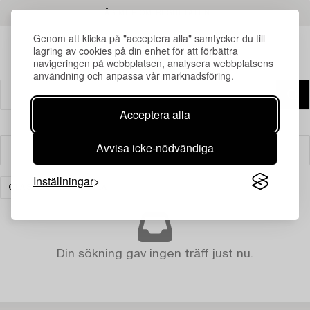
LÄS MER OM RESULTATEN
Genom att klicka på "acceptera alla" samtycker du till
lagring av cookies på din enhet för att förbättra
navigeringen på webbplatsen, analysera webbplatsens
användning och anpassa vår marknadsföring.
Acceptera alla
Avvisa icke-nödvändiga
Filter
Inställningar
GLAS
RENSA ALLA
Din sökning gav ingen träff just nu.