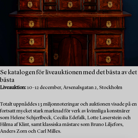
Se katalogen för liveauktionen med det bästa av det
bästa
Liveauktion:
10–12 december, Arsenalsgatan 2, Stockholm
Totalt uppnåddes 13 miljonnoteringar och auktionen visade på en
fortsatt mycket stark marknad för verk av kvinnliga konstnärer
som Helene Schjerfbeck, Cecilia Edefalk, Lotte Laserstein och
Hilma af Klint, samt klassiska mästare som Bruno Liljefors,
Anders Zorn och Carl Milles.