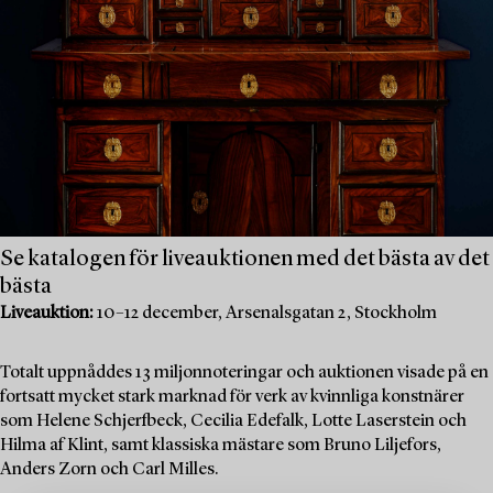
Se katalogen för liveauktionen med det bästa av det
bästa
Liveauktion:
10–12 december, Arsenalsgatan 2, Stockholm
Totalt uppnåddes 13 miljonnoteringar och auktionen visade på en
fortsatt mycket stark marknad för verk av kvinnliga konstnärer
som Helene Schjerfbeck, Cecilia Edefalk, Lotte Laserstein och
Hilma af Klint, samt klassiska mästare som Bruno Liljefors,
Anders Zorn och Carl Milles.