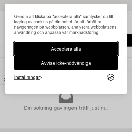
LÄS MER OM RESULTATEN
Genom att klicka på "acceptera alla" samtycker du till
lagring av cookies på din enhet för att förbättra
navigeringen på webbplatsen, analysera webbplatsens
användning och anpassa vår marknadsföring.
Acceptera alla
Avvisa icke-nödvändiga
Filter
Inställningar
GLAS
RENSA ALLA
Din sökning gav ingen träff just nu.