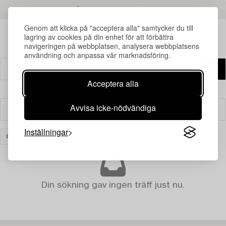
LÄS MER OM RESULTATEN
Genom att klicka på "acceptera alla" samtycker du till
lagring av cookies på din enhet för att förbättra
navigeringen på webbplatsen, analysera webbplatsens
användning och anpassa vår marknadsföring.
Acceptera alla
Avvisa icke-nödvändiga
Filter
Inställningar
GLAS
RENSA ALLA
Din sökning gav ingen träff just nu.