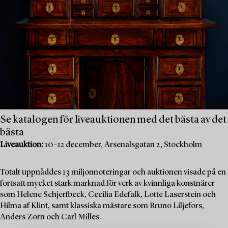
Se katalogen för liveauktionen med det bästa av det
bästa
Liveauktion:
10–12 december, Arsenalsgatan 2, Stockholm
Totalt uppnåddes 13 miljonnoteringar och auktionen visade på en
fortsatt mycket stark marknad för verk av kvinnliga konstnärer
som Helene Schjerfbeck, Cecilia Edefalk, Lotte Laserstein och
Hilma af Klint, samt klassiska mästare som Bruno Liljefors,
Anders Zorn och Carl Milles.