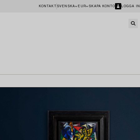
KONTAKT
SVENSKA
EUR
SKAPA KONTO
LOGGA IN