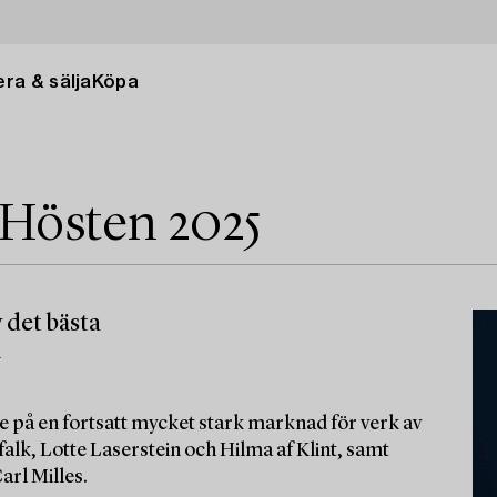
ra & sälja
Köpa
 Hösten 2025
 det bästa
m
e på en fortsatt mycket stark marknad för verk av
alk, Lotte Laserstein och Hilma af Klint, samt
arl Milles.