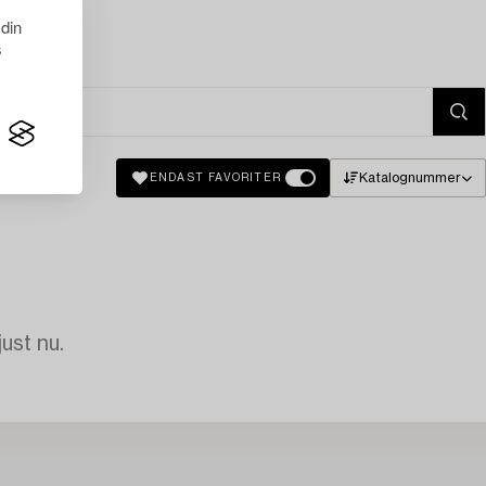
 din
s
Katalognummer
ENDAST FAVORITER
just nu.