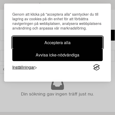
LÄS MER OM RESULTATEN
Genom att klicka på "acceptera alla" samtycker du till
lagring av cookies på din enhet för att förbättra
navigeringen på webbplatsen, analysera webbplatsens
användning och anpassa vår marknadsföring.
Acceptera alla
Avvisa icke-nödvändiga
Filter
Inställningar
GLAS
RENSA ALLA
Din sökning gav ingen träff just nu.