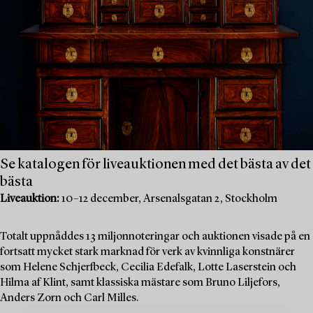
Se katalogen för liveauktionen med det bästa av det
bästa
Liveauktion:
10–12 december, Arsenalsgatan 2, Stockholm
Totalt uppnåddes 13 miljonnoteringar och auktionen visade på en
fortsatt mycket stark marknad för verk av kvinnliga konstnärer
som Helene Schjerfbeck, Cecilia Edefalk, Lotte Laserstein och
Hilma af Klint, samt klassiska mästare som Bruno Liljefors,
Anders Zorn och Carl Milles.