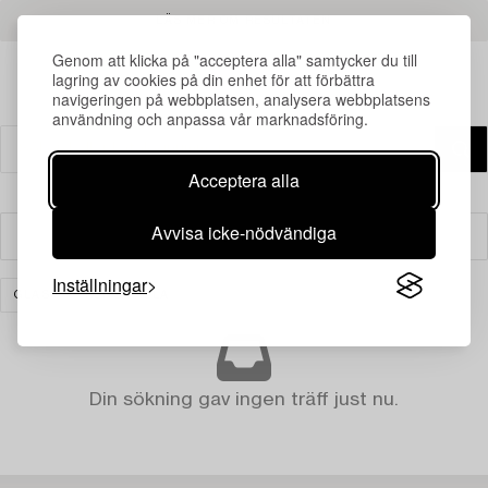
LÄS MER OM RESULTATEN
Genom att klicka på "acceptera alla" samtycker du till
lagring av cookies på din enhet för att förbättra
navigeringen på webbplatsen, analysera webbplatsens
användning och anpassa vår marknadsföring.
Acceptera alla
Avvisa icke-nödvändiga
Filter
Inställningar
GLAS
RENSA ALLA
Din sökning gav ingen träff just nu.