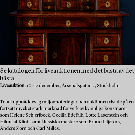
Se katalogen för liveauktionen med det bästa av det
bästa
Liveauktion:
10–12 december, Arsenalsgatan 2, Stockholm
Totalt uppnåddes 13 miljonnoteringar och auktionen visade på en
fortsatt mycket stark marknad för verk av kvinnliga konstnärer
som Helene Schjerfbeck, Cecilia Edefalk, Lotte Laserstein och
Hilma af Klint, samt klassiska mästare som Bruno Liljefors,
Anders Zorn och Carl Milles.