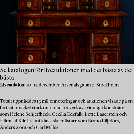
Se katalogen för liveauktionen med det bästa av det
bästa
Liveauktion:
10–12 december, Arsenalsgatan 2, Stockholm
Totalt uppnåddes 13 miljonnoteringar och auktionen visade på en
fortsatt mycket stark marknad för verk av kvinnliga konstnärer
som Helene Schjerfbeck, Cecilia Edefalk, Lotte Laserstein och
Hilma af Klint, samt klassiska mästare som Bruno Liljefors,
Anders Zorn och Carl Milles.