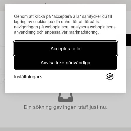
LÄS MER OM RESULTATEN
Genom att klicka på "acceptera alla" samtycker du till
lagring av cookies på din enhet för att förbättra
navigeringen på webbplatsen, analysera webbplatsens
användning och anpassa vår marknadsföring.
Acceptera alla
Avvisa icke-nödvändiga
Filter
Inställningar
GLAS
RENSA ALLA
Din sökning gav ingen träff just nu.